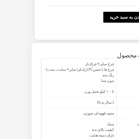
ن به سبد خرید
محصول
چرخ سایز ۹ چراغ دار
چرخ ها با جنسPU (ژله ای) سایز ۹ سانت ٫ ست با
رنگ بدنه
بدون صدا
تا ۱۰۰ کیلو تحمل وزن
2 سال به بالا
سفید قهوه ای, صورتی
سبک
کیفیت بالای بدنه
دارای دسته هدایت