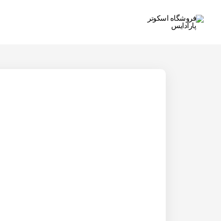
رش
ه
حتوا