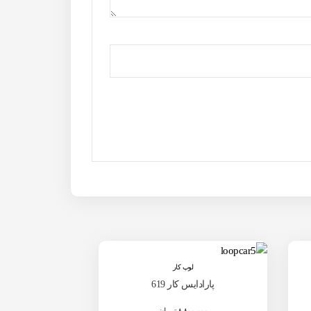
لوپ کار
پارادایس کار 619
۸,۸۰۰,۰۰۰
تومان