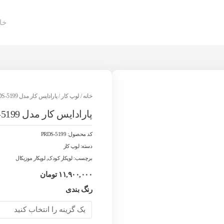
خان
خانه
/
لوپ کار
/ پارادایس کار مدل PRDS-5199
پارادایس کار مدل PRDS-5199
کد محصول:
PRDS-5199
دسته:
لوپ کار
برچسب:
لوپکار کودک
,
لوپکار موزیکال
۱۱,۹۰۰,۰۰۰
تومان
پارادایس
رنگ بندی
کار
مدل
PRDS-